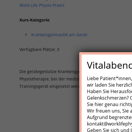
Work Life Physio Praxis
Kurs-Kategorie
Krankengymnastik am Gerät
Verfügbare Plätze: 3
Vitalaben
Die gerätegestütze Krankengynmnastik (KGG)/Medizinisch
Liebe Patient*innen
Physiotherapie, bei der medizinische Trainingsgeräte, Z
wir laden Sie herzli
Trainingsgerät eingesetzt werden.
Haben Sie Herausfo
Gelenkschmerzen? Od
Sie hier genau richti
Wir freuen uns, Sie
Aufgrund begrenzter
kontakt@worklifeph
Geben Sie sich und I