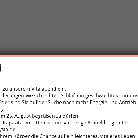
d
e Trainigstherapie (MTT) ist eine aktive Behandlungsform der
,
ugapparate, diverse Kleingeräte und der eigene Körper als
ch zu unserem Vitalabend ein.
rderungen wie schlechten Schlaf, ein geschwächtes Immun
er sind Sie auf der Suche nach mehr Energie und Antrieb 
g.
 am 25. August begrüßen zu dürfen.
 Kapazitäten bitten wir um vorherige Anmeldung unter
ysio.de
hrem Körper die Chance auf ein leichteres, vitaleres Leben.