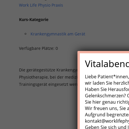
Work Life Physio Praxis
Kurs-Kategorie
Krankengymnastik am Gerät
Verfügbare Plätze: 0
Vitalaben
Die gerätegestütze Krankengynmnastik (KGG)/Medizinisch
Liebe Patient*innen
Physiotherapie, bei der medizinische Trainingsgeräte, Z
wir laden Sie herzli
Trainingsgerät eingesetzt werden.
Haben Sie Herausfo
Gelenkschmerzen? Od
Sie hier genau richti
Wir freuen uns, Sie
Aufgrund begrenzter
kontakt@worklifeph
Geben Sie sich und I