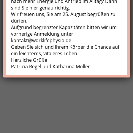
nach mehr Energie und Antrieb im Alltag? Dann
sind Sie hier genau richtig.
Profil
Wir freuen uns, Sie am 25. August begrüßen zu
Meine Buchungen
dürfen.
Aufgrund begrenzter Kapazitäten bitten wir um
Abmelden
vorherige Anmeldung unter
kontakt@worklifephysio.de
Geben Sie sich und Ihrem Körper die Chance auf
ein leichteres, vitaleres Leben.
Herzliche Grüße
Patricia Regel und Katharina Möller