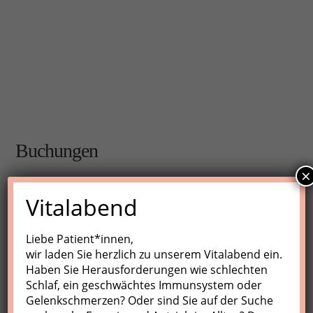
Buchungen
×
Buchungen sind für diese Veranstaltung nicht mehr
Vitalabend
möglich.
Liebe Patient*innen,
wir laden Sie herzlich zu unserem Vitalabend ein.
Nächste Kurse
Haben Sie Herausforderungen wie schlechten
Schlaf, ein geschwächtes Immunsystem oder
Keine Veranstaltungen
Gelenkschmerzen? Oder sind Sie auf der Suche