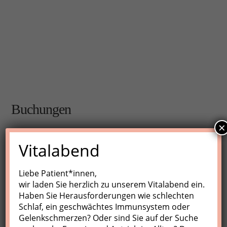
Buchungen
×
Buchungen sind für diese Veranstaltung nicht mehr
Vitalabend
möglich.
Liebe Patient*innen,
wir laden Sie herzlich zu unserem Vitalabend ein.
Nächste Kurse
Haben Sie Herausforderungen wie schlechten
Schlaf, ein geschwächtes Immunsystem oder
Keine Veranstaltungen
Gelenkschmerzen? Oder sind Sie auf der Suche