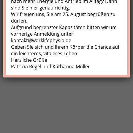
nach mehr Energie und Antrieb im Alltag? Dann
sind Sie hier genau richtig.
Profil
Wir freuen uns, Sie am 25. August begrüßen zu
Meine Buchungen
dürfen.
Aufgrund begrenzter Kapazitäten bitten wir um
Abmelden
vorherige Anmeldung unter
kontakt@worklifephysio.de
Geben Sie sich und Ihrem Körper die Chance auf
ein leichteres, vitaleres Leben.
Herzliche Grüße
Patricia Regel und Katharina Möller