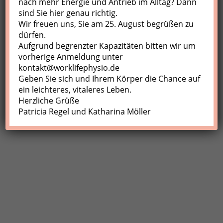
nach mehr Energie und Antrieb im Alltag? Dann
sind Sie hier genau richtig.
Profil
Wir freuen uns, Sie am 25. August begrüßen zu
Meine Buchungen
dürfen.
Aufgrund begrenzter Kapazitäten bitten wir um
Abmelden
vorherige Anmeldung unter
kontakt@worklifephysio.de
Geben Sie sich und Ihrem Körper die Chance auf
ein leichteres, vitaleres Leben.
Herzliche Grüße
Patricia Regel und Katharina Möller