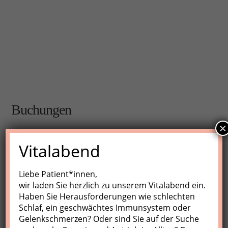
Buchungen
×
Buchungen sind für diese Veranstaltung nicht mehr
Vitalabend
möglich.
Liebe Patient*innen,
wir laden Sie herzlich zu unserem Vitalabend ein.
Nächste Kurse
Haben Sie Herausforderungen wie schlechten
Schlaf, ein geschwächtes Immunsystem oder
Keine Veranstaltungen
Gelenkschmerzen? Oder sind Sie auf der Suche