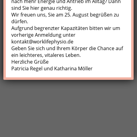
nach mehr Energie und Antrieb im Alltag? Dann
sind Sie hier genau richtig.
Profil
Wir freuen uns, Sie am 25. August begrüßen zu
Meine Buchungen
dürfen.
Aufgrund begrenzter Kapazitäten bitten wir um
Abmelden
vorherige Anmeldung unter
kontakt@worklifephysio.de
Geben Sie sich und Ihrem Körper die Chance auf
ein leichteres, vitaleres Leben.
Herzliche Grüße
Patricia Regel und Katharina Möller