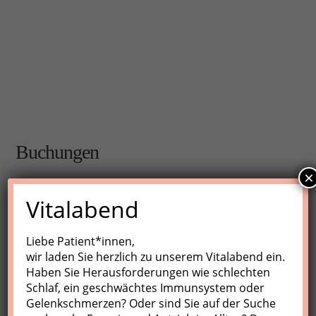
Buchungen
×
Buchungen sind für diese Veranstaltung nicht mehr
Vitalabend
möglich.
Liebe Patient*innen,
wir laden Sie herzlich zu unserem Vitalabend ein.
Nächste Kurse
Haben Sie Herausforderungen wie schlechten
Schlaf, ein geschwächtes Immunsystem oder
Keine Veranstaltungen
Gelenkschmerzen? Oder sind Sie auf der Suche