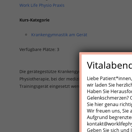
Work Life Physio Praxis
Kurs-Kategorie
Krankengymnastik am Gerät
Verfügbare Plätze: 3
Vitalaben
Die gerätegestütze Krankengynmnastik (KGG)/Medizinisch
Liebe Patient*innen
Physiotherapie, bei der medizinische Trainingsgeräte, Z
wir laden Sie herzli
Trainingsgerät eingesetzt werden.
Haben Sie Herausfo
Gelenkschmerzen? Od
Sie hier genau richti
Wir freuen uns, Sie
Aufgrund begrenzter
kontakt@worklifeph
Geben Sie sich und I