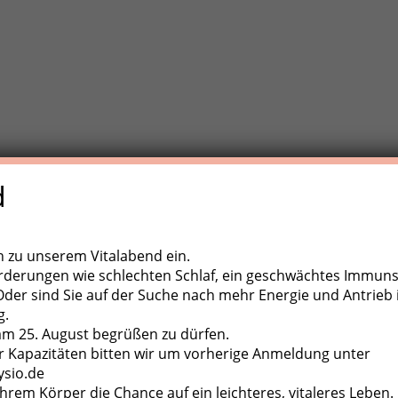
d
e Trainigstherapie (MTT) ist eine aktive Behandlungsform der
,
ugapparate, diverse Kleingeräte und der eigene Körper als
ch zu unserem Vitalabend ein.
rderungen wie schlechten Schlaf, ein geschwächtes Immun
er sind Sie auf der Suche nach mehr Energie und Antrieb 
g.
 am 25. August begrüßen zu dürfen.
 Kapazitäten bitten wir um vorherige Anmeldung unter
ysio.de
hrem Körper die Chance auf ein leichteres, vitaleres Leben.