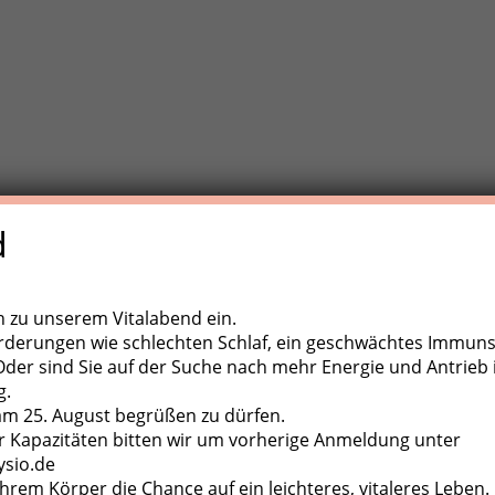
d
e Trainigstherapie (MTT) ist eine aktive Behandlungsform der
,
ugapparate, diverse Kleingeräte und der eigene Körper als
ch zu unserem Vitalabend ein.
rderungen wie schlechten Schlaf, ein geschwächtes Immun
er sind Sie auf der Suche nach mehr Energie und Antrieb 
g.
 am 25. August begrüßen zu dürfen.
 Kapazitäten bitten wir um vorherige Anmeldung unter
ysio.de
hrem Körper die Chance auf ein leichteres, vitaleres Leben.