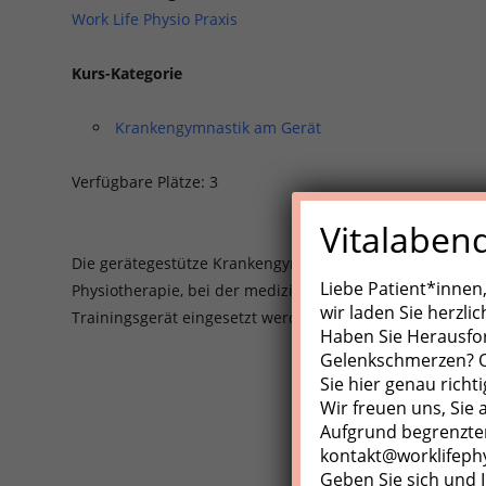
Work Life Physio Praxis
Kurs-Kategorie
Krankengymnastik am Gerät
Verfügbare Plätze: 3
Vitalaben
Die gerätegestütze Krankengynmnastik (KGG)/Medizinisch
Liebe Patient*innen
Physiotherapie, bei der medizinische Trainingsgeräte, Z
wir laden Sie herzli
Trainingsgerät eingesetzt werden.
Haben Sie Herausfo
Gelenkschmerzen? Od
Sie hier genau richti
Wir freuen uns, Sie
Aufgrund begrenzter
kontakt@worklifeph
Geben Sie sich und I