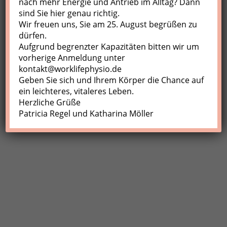
nach mehr Energie und Antrieb im Alltag? Dann
sind Sie hier genau richtig.
Profil
Wir freuen uns, Sie am 25. August begrüßen zu
Meine Buchungen
dürfen.
Aufgrund begrenzter Kapazitäten bitten wir um
Abmelden
vorherige Anmeldung unter
kontakt@worklifephysio.de
Geben Sie sich und Ihrem Körper die Chance auf
ein leichteres, vitaleres Leben.
Herzliche Grüße
Patricia Regel und Katharina Möller