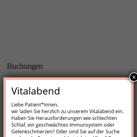
Buchungen
×
Buchungen sind für diese Veranstaltung nicht mehr
Vitalabend
möglich.
Liebe Patient*innen,
wir laden Sie herzlich zu unserem Vitalabend ein.
Nächste Kurse
Haben Sie Herausforderungen wie schlechten
Schlaf, ein geschwächtes Immunsystem oder
Keine Veranstaltungen
Gelenkschmerzen? Oder sind Sie auf der Suche