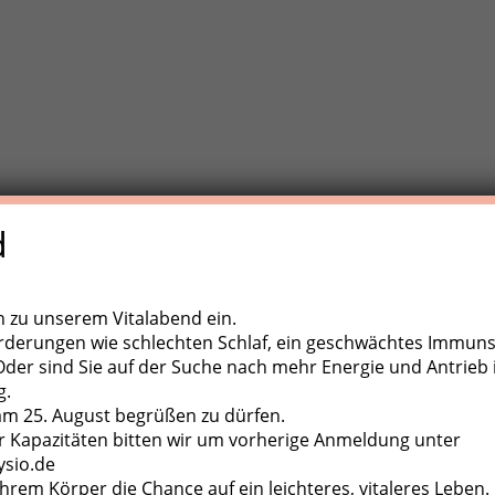
d
e Trainigstherapie (MTT) ist eine aktive Behandlungsform der
,
ugapparate, diverse Kleingeräte und der eigene Körper als
ch zu unserem Vitalabend ein.
rderungen wie schlechten Schlaf, ein geschwächtes Immun
er sind Sie auf der Suche nach mehr Energie und Antrieb 
g.
 am 25. August begrüßen zu dürfen.
 Kapazitäten bitten wir um vorherige Anmeldung unter
ysio.de
hrem Körper die Chance auf ein leichteres, vitaleres Leben.