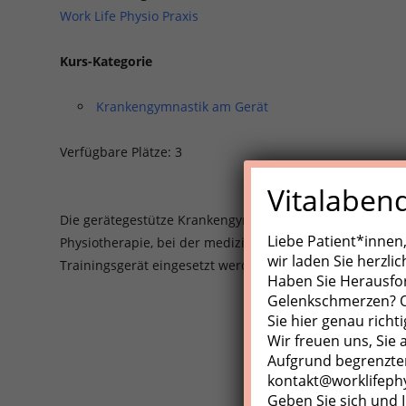
Work Life Physio Praxis
Kurs-Kategorie
Krankengymnastik am Gerät
Verfügbare Plätze: 3
Vitalaben
Die gerätegestütze Krankengynmnastik (KGG)/Medizinisch
Liebe Patient*innen
Physiotherapie, bei der medizinische Trainingsgeräte, Z
wir laden Sie herzli
Trainingsgerät eingesetzt werden.
Haben Sie Herausfo
Gelenkschmerzen? Od
Sie hier genau richti
Wir freuen uns, Sie
Aufgrund begrenzter
kontakt@worklifeph
Geben Sie sich und I