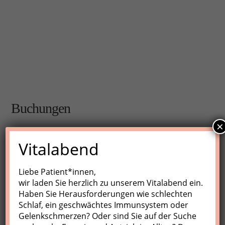
Buchungen
×
Buchungen sind für diese Veranstaltung nicht mehr
Vitalabend
möglich.
Liebe Patient*innen,
wir laden Sie herzlich zu unserem Vitalabend ein.
Nächste Kurse
Haben Sie Herausforderungen wie schlechten
Schlaf, ein geschwächtes Immunsystem oder
Keine Veranstaltungen
Gelenkschmerzen? Oder sind Sie auf der Suche