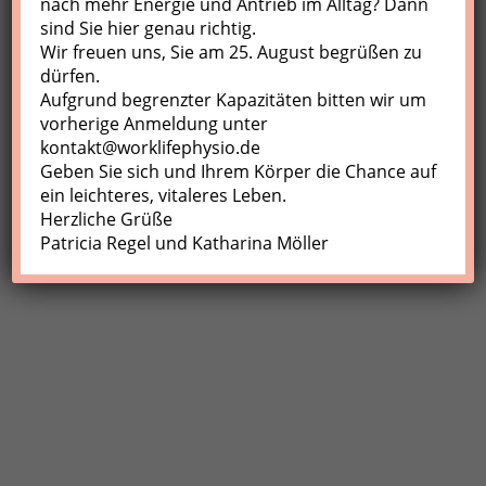
nach mehr Energie und Antrieb im Alltag? Dann
sind Sie hier genau richtig.
Profil
Wir freuen uns, Sie am 25. August begrüßen zu
Meine Buchungen
dürfen.
Aufgrund begrenzter Kapazitäten bitten wir um
Abmelden
vorherige Anmeldung unter
kontakt@worklifephysio.de
Geben Sie sich und Ihrem Körper die Chance auf
ein leichteres, vitaleres Leben.
Herzliche Grüße
Patricia Regel und Katharina Möller