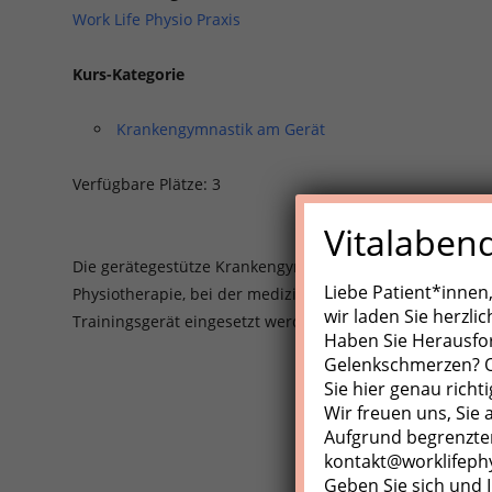
Work Life Physio Praxis
Kurs-Kategorie
Krankengymnastik am Gerät
Verfügbare Plätze: 3
Vitalaben
Die gerätegestütze Krankengynmnastik (KGG)/Medizinisch
Liebe Patient*innen
Physiotherapie, bei der medizinische Trainingsgeräte, Z
wir laden Sie herzli
Trainingsgerät eingesetzt werden.
Haben Sie Herausfo
Gelenkschmerzen? Od
Sie hier genau richti
Wir freuen uns, Sie
Aufgrund begrenzter
kontakt@worklifeph
Geben Sie sich und I