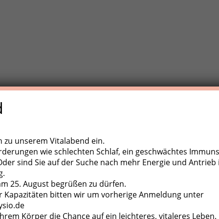
d
e Trainigstherapie (MTT) ist eine aktive Behandlungsform der
,
ugapparate, diverse Kleingeräte und der eigene Körper als
ch zu unserem Vitalabend ein.
rderungen wie schlechten Schlaf, ein geschwächtes Immun
er sind Sie auf der Suche nach mehr Energie und Antrieb 
g.
 am 25. August begrüßen zu dürfen.
 Kapazitäten bitten wir um vorherige Anmeldung unter
ysio.de
hrem Körper die Chance auf ein leichteres, vitaleres Leben.