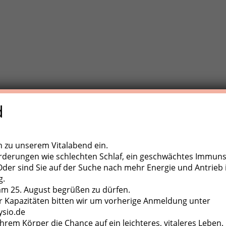
d
e Trainigstherapie (MTT) ist eine aktive Behandlungsform der
,
ugapparate, diverse Kleingeräte und der eigene Körper als
ch zu unserem Vitalabend ein.
rderungen wie schlechten Schlaf, ein geschwächtes Immun
er sind Sie auf der Suche nach mehr Energie und Antrieb 
g.
 am 25. August begrüßen zu dürfen.
 Kapazitäten bitten wir um vorherige Anmeldung unter
ysio.de
hrem Körper die Chance auf ein leichteres, vitaleres Leben.