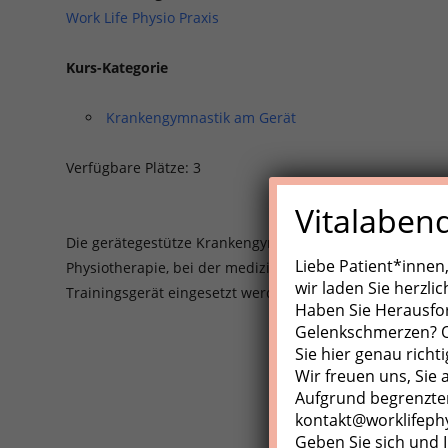
Work Life Physio Praxis
Kurs-Kategorie
Krankengymnastik am Gerät
Verfügbare Plätze: 3
Vitalaben
Die gerätegestütze Krankengynmnastik (KGG)/Medizinisch
Liebe Patient*innen
Physiotherapie, bei der medizinische Trainingsgeräte, Z
wir laden Sie herzli
Trainingsgerät eingesetzt werden.
Haben Sie Herausfo
Gelenkschmerzen? Od
Sie hier genau richti
Wir freuen uns, Sie
Aufgrund begrenzter
kontakt@worklifeph
Geben Sie sich und I